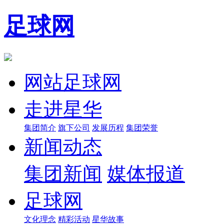
足球网
网站足球网
走进星华
集团简介
旗下公司
发展历程
集团荣誉
新闻动态
集团新闻
媒体报道
足球网
文化理念
精彩活动
星华故事