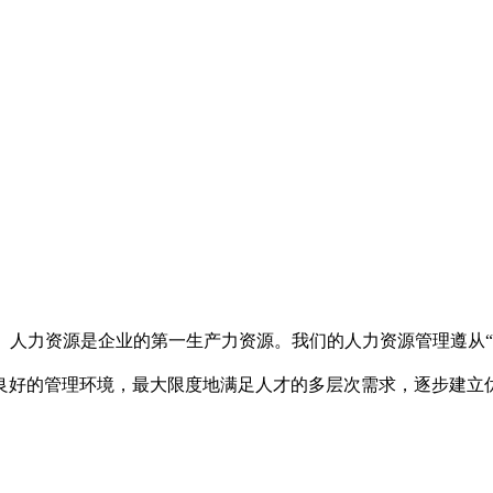
。人力资源是企业的第一生产力资源。我们的人力资源管理遵从“
良好的管理环境，最大限度地满足人才的多层次需求，逐步建立