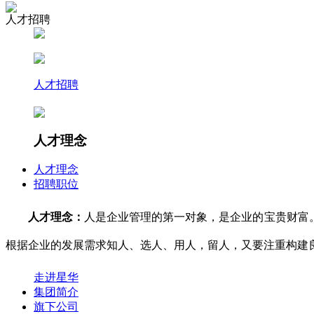
人才招聘
人才招聘
人才理念
人才理念
招聘职位
人才理念：
人是企业管理的第一对象，是企业的宝贵财富
根据企业的发展需求知人、选人、用人，留人，又要注重构建
走进星华
集团简介
旗下公司