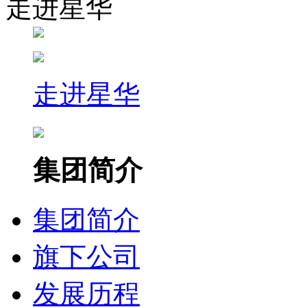
走进星华
走进星华
集团简介
集团简介
旗下公司
发展历程