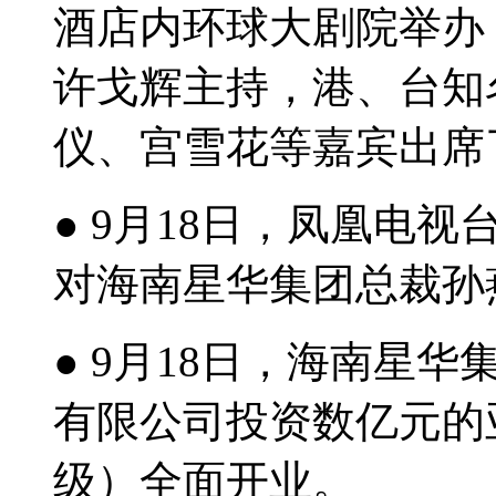
酒店内环球大剧院举办
许戈辉主持，港、台知
仪、宫雪花等嘉宾出席
● 9月18日，凤凰电
对海南星华集团总裁孙
● 9月18日，海南星
有限公司投资数亿元的
级）全面开业。