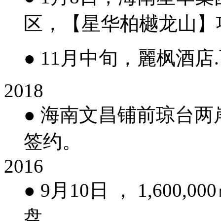
区，【星华柏樾龙山】
● 11月中旬，麗枫酒
2018
● 海南文昌铺前琼台
签约。
2016
● 9月10日 ， 1,60
盘。