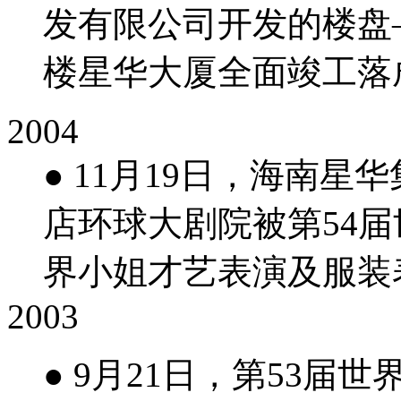
发有限公司开发的楼盘
楼星华大厦全面竣工落
2004
● 11月19日，海南
店环球大剧院被第54
界小姐才艺表演及服装
2003
● 9月21日，第53