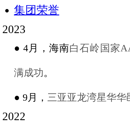
集团荣誉
2023
● 4月，海南
白石岭国家A
满成功
。
●
9月，
三亚亚龙湾星华华
2022