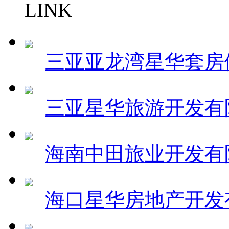
LINK
三亚亚龙湾星华套房
三亚星华旅游开发有
海南中田旅业开发有
海口星华房地产开发