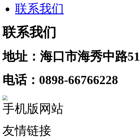
联系我们
联系我们
地址：海口市海秀中路51
电话：0898-66766228
手机版网站
友情链接