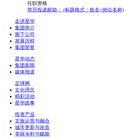
任职资格
简历投递邮箱： (标题格式：姓名+岗位名称)
走进星华
集团简介
旗下公司
发展历程
集团荣誉
星华动态
集团新闻
媒体报道
足球网
文化理念
精彩活动
星华故事
投资产业
文旅运营与融合
城市更新与改造
美丽乡村与赋能