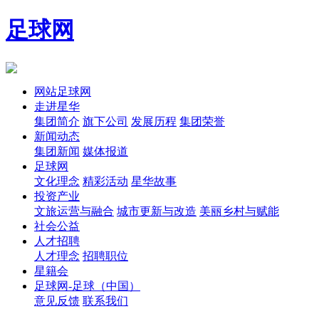
足球网
网站足球网
走进星华
集团简介
旗下公司
发展历程
集团荣誉
新闻动态
集团新闻
媒体报道
足球网
文化理念
精彩活动
星华故事
投资产业
文旅运营与融合
城市更新与改造
美丽乡村与赋能
社会公益
人才招聘
人才理念
招聘职位
星籍会
足球网-足球（中国）
意见反馈
联系我们