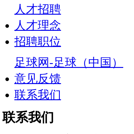
人才招聘
人才理念
招聘职位
足球网-足球（中国）
意见反馈
联系我们
联系我们