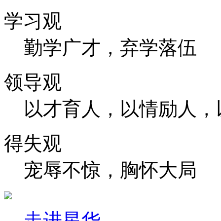
学习观
勤学广才，弃学落伍
领导观
以才育人，以情励人，
得失观
宠辱不惊，胸怀大局
走进星华