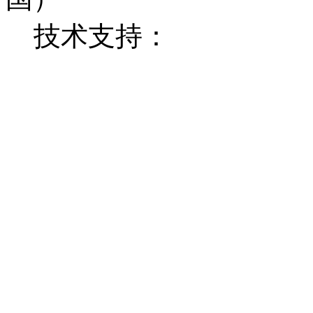
技术支持：