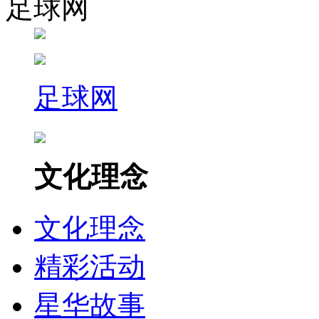
足球网
足球网
文化理念
文化理念
精彩活动
星华故事