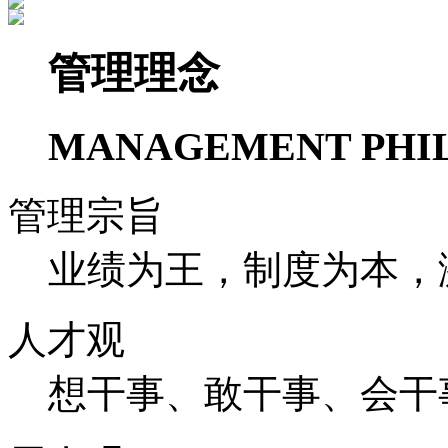
管理理念
MANAGEMENT PHI
管理宗旨
业绩为王，制度为本，
人才观
想干事、敢干事、会干