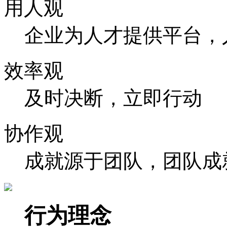
用人观
企业为人才提供平台，
效率观
及时决断，立即行动
协作观
成就源于团队，团队成
行为理念