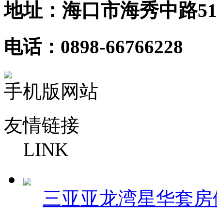
地址：海口市海秀中路51
电话：0898-66766228
手机版网站
友情链接
LINK
三亚亚龙湾星华套房