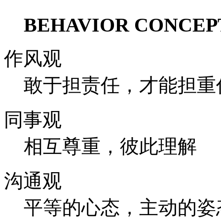
BEHAVIOR CONCEP
作风观
敢于担责任，才能担重
同事观
相互尊重，彼此理解
沟通观
平等的心态，主动的姿