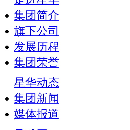
集团简介
旗下公司
发展历程
集团荣誉
星华动态
集团新闻
媒体报道